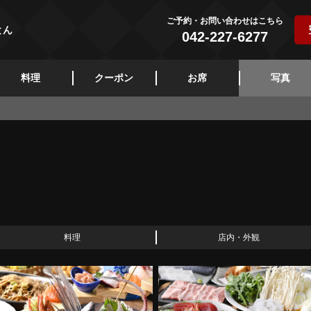
ご予約・お問い合わせはこちら
とん
042-227-6277
料理
クーポン
お席
写真
料理
店内・外観