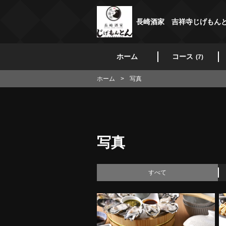
長崎酒家 吉祥寺じげもん
ホーム
コース
(7)
ホーム
写真
写真
すべて