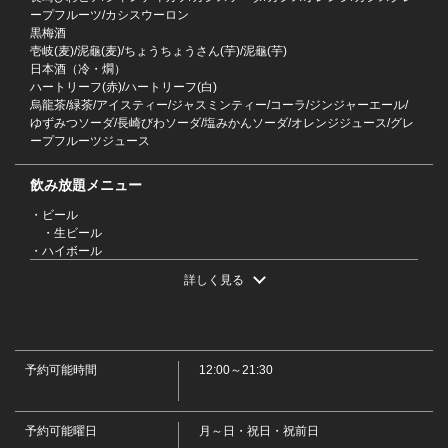
ープフルーツ/カシスウーロン
黒梅酒
この店舗情報をシェアする
壱岐(麦)/泥龜(麦)/ちょうちょうさん(芋)/泥龜(芋)
日本酒（冷・燗）
ハートリーフ(赤)/ハートリーフ(白)
人気No.1【じげもん特選コース】3種から選べる特製鍋付
烏龍茶/緑茶/アイスティー/ジャスミンティー/コーラ/ジンジャーエール/
き！2.5時間飲み放題付10品5,480円 | 長崎酒家 吉祥寺じ
ゆずみつソーダ/長崎びわソーダ/塩みかんソーダ/オレンジジュース/グレ
げもんとん
ープフルーツジュース
東京都武蔵野市吉祥寺本町１-8-3ダイヤガイビルB1F
飲み放題メニュー
https://jigemonton-kichijoji.owst.jp/courses/214641628
・ビール
・生ビール
お店情報をコピー
・ハイボール
・ハイボール/コークハイ/ジンジャーハイボール/ゆずみつハイボール
詳しく見る
・サワー
・レモンサワー/グレープフルーツサワー/男梅サワー/ゆずみつサワー/
塩みかんサワー/烏龍ハイ/緑茶ハイ/紅茶ハイ/ジャスミンハイ
・カクテル
・《Beer》長崎びわビア/シャンディガフ《Cassis》カシスソーダ/カ
予約可能時間
12:00～21:30
閉じる
シスオレンジ/カシスグレープフルーツ/カシスウーロン
・梅酒
・黒梅酒
予約可能曜日
・焼酎
月～日・祝日・祝前日