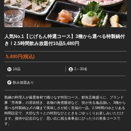
人気No.1【じげもん特選コース】3種から選べる特製鍋付
き！2.5時間飲み放題付10品5,480円
5,480円
(税込)
10品
2
～
30名
飲み放題あり
熟練の料理人が厳選食材で織りなす特別コース。鮮魚五種盛りに、ブランド
豚「芳寿豚」の溶岩焼き、名物の角煮饅頭など、技が光る逸品揃い。3種から
選べる特製鍋は〆の麺まで美味しさが続く至福の一品。2.5時間のゆとりある
時間設定で、大切な方々との特別なひとときをごゆっくりお楽しみいただけ
ます。接待や記念日など、思い出に残る食事会にぴったりの美食コースで
す。