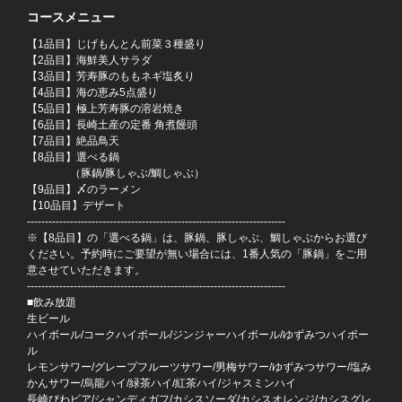
コースメニュー
【1品目】じげもんとん前菜３種盛り
【2品目】海鮮美人サラダ
【3品目】芳寿豚のももネギ塩炙り
【4品目】海の恵み5点盛り
【5品目】極上芳寿豚の溶岩焼き
【6品目】長崎土産の定番 角煮饅頭
【7品目】絶品鳥天
【8品目】選べる鍋
（豚鍋/豚しゃぶ/鯛しゃぶ）
【9品目】〆のラーメン
【10品目】デザート
------------------------------------------------------------------------
※【8品目】の「選べる鍋」は、豚鍋、豚しゃぶ、鯛しゃぶからお選び
ください。予約時にご要望が無い場合には、1番人気の「豚鍋」をご用
意させていただきます。
------------------------------------------------------------------------
■飲み放題
生ビール
ハイボール/コークハイボール/ジンジャーハイボール/ゆずみつハイボー
ル
レモンサワー/グレープフルーツサワー/男梅サワー/ゆずみつサワー/塩み
かんサワー/烏龍ハイ/緑茶ハイ/紅茶ハイ/ジャスミンハイ
長崎びわビア/シャンディガフ/カシスソーダ/カシスオレンジ/カシスグレ