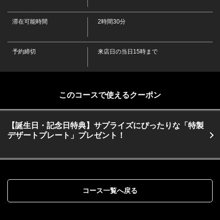
・壱岐(麦)/泥龜(麦)/ちょうちょうさん(芋)/泥龜(芋)
・日本酒
・日本酒(熱燗・冷酒)
滞在可能時間
2時間30分
・ワイン
・ハートリーフ(赤)/ハートリーフ(白)
・ソフトドリンク
予約締切
来店日の当日15時まで
・烏龍茶/緑茶/アイスティー/ジャスミンティー/コーラ/ジンジャーエー
ル/ゆずみつソーダ/長崎びわソーダ/塩みかんソーダ/オレンジジュース/グ
レープフルーツジュース
このコースで使えるクーポン
【誕生日・記念日特典】サプライズにぴったりな「特製
デザートプレート」プレゼント！
コース一覧へ戻る